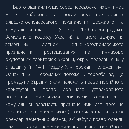
Варто відзначити, що серед передбачених змін має
місце і заборона на продаж земельних ділянок
сільськогосподарського призначення державної та
комунальної власності (ч. 7 ст. 130 нової редакції
Земельного кодексу України), а також відчуження
земельних ділянок сільськогосподарського
призначення, розташованих на тимчасово
окупованих територіях України, окрім передання їх у
спадщину (п. 14-1 Розділу Х «Перехідні положення»).
Однак п. 6-1 Перехідних положень передбачає, що
Громадяни України, яким належить право постійного
користування, право довічного успадкованого
володіння земельними ділянками державної і
комунальної власності, призначеними для ведення
селянського (фермерського) господарства, а також
орендарі земельних ділянок, які набули право оренди
землі шляхом переоформлення права постійного