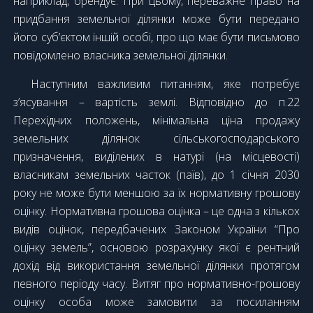
наприклад, орендує. При цьому, переважне право на
придбання земельної ділянки може бути передано
його суб’єктом іншій особі, про що має бути письмово
повідомлено власника земельної ділянки.
Наступним важливим питанням, яке потребує
з’ясування – вартість землі. Відповідно до п.22
Перехідних положень, мінімальна ціна продажу
земельних ділянок сільськогосподарського
призначення, виділених в натурі (на місцевості)
власникам земельних часток (паїв), до 1 січня 2030
року не може бути меншою за їх нормативну грошову
оцінку. Нормативна грошова оцінка – це одна з кількох
видів оцінок, передбачених Законом України “Про
оцінку земель”, основою розрахунку якої є рентний
дохід від використання земельної ділянки протягом
певного періоду часу. Витяг про нормативно-грошову
оцінку особа може замовити за посиланням