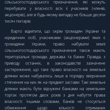
сільськогосподарського призначення, які можуть
перебувати у власності всіх її учасників (членів,
акціонерів), але в будь-якому випадку не більше десяти
тисяч гектарів.
Варто відмітити, що окрім громадян України та
юридичних осіб, учасниками (акціонерами) яких є
громадяни України, право набувати землі
сільськогосподарського призначення також мають
територіальні громади, держава та банки. Правда, з
приводу останніх, в законодавстві зазначене
застереження, що таке право власності на земельні
ділянки може набуватись лише в порядку звернення
стягнення на них як на предмет застави. Такі земельні
ділянки мають бути відчужені банками на земельних
торгах протягом двох років з дня набуття права
власності. Іншими словами, банків не стосується
обмеження щодо кількості отриманих