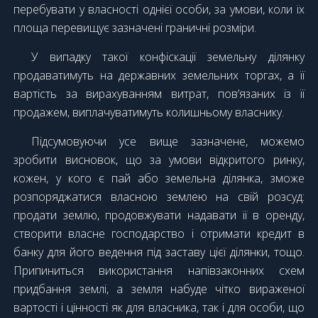
перебувати у власності однієї особи, за умови, коли їх
площа перевищує зазначені граничні розміри.
У випадку такої конфіскації земельну ділянку
продаватимуть на державних земельних торгах, а її
вартість за вирахуванням витрат, пов’язаних із її
продажем, виплачуватимуть колишньому власнику.
Підсумовуючи усе вище зазначене, можемо
зробити висновок, що за умови відкритого ринку,
кожен, у кого є пай або земельна ділянка, зможе
розпоряджатися власною землею на свій розсуд:
продати землю, продовжувати надавати її в оренду,
створити власне господарство і отримати кредит в
банку для його ведення під заставу цієї ділянки, тощо.
Припиниться використання напівзаконних схем
придбання землі, а земля набуде чітко вираженої
вартості і цінності як для власника, так і для особи, що