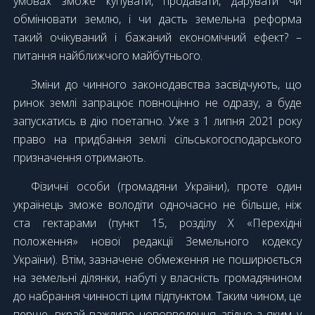
умовах зможе купувати, продавати, дарувати чи
обмінювати землю, і чи дасть земельна реформа
такий очікуваний і бажаний економічний ефект? –
питання найближчого майбутнього.
Зміни до чинного законодавства засвідчують, що
ринок землі запрацює повноцінно не одразу, а буде
запускатись в дію поетапно. Уже з 1 липня 2021 року
право на придбання землі сільськогосподарського
призначення отримають.
Фізичні особи (громадяни України), проте один
українець зможе володіти одночасно не більше, ніж
ста гектарами (пункт 15, розділу Х «Перехідні
положення» нової редакції Земельного кодексу
України). Втім, зазначене обмеження не поширюється
на земельні ділянки, набуті у власність громадянином
до набрання чинності цим підпунктом. Таким чином, це
перше, вкрай важливе нововведення, згідно з яким у