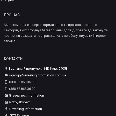
ПРО НАС
Ми – команда експертів юридичного та правоохоронного
секторів, яких об’єднує багаторічний досвід, повага до закону та
прагнення захищати постраждалих, а не обслуговувати інтереси
злодіїв.
КОНТАКТИ
Варязький провулок, 14Е, Київ, 04053
rigroup@revealinginformation.com.ua
+380 95 868 35 90
+380 67 868 36 90
@revealing_information
@dtp_ekspert
Revealing Information
ДТП Експерт