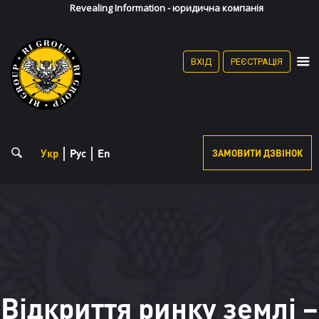
Revealing Information - юридична компанія
(067) 868-36-90
(095) 868-35-90
Особистий кабінет
ВХІД
РЕЄСТРАЦІЯ
Реєстрація
Укр
Рус
En
ЗАМОВИТИ ДЗВІНОК
Відкриття ринку землі –