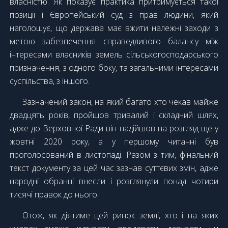
власністю. Як показує практика притримується такої
позиції і Європейський суд з прав людини, який
наголошує, що держава має вжити належні заходи з
метою забезпечення справедливого балансу між
інтересами власників земель сільськогосподарського
призначення, з одного боку, та загальними інтересами
суспільства, з іншого.
Зазначений закон, на який багато хто чекав майже
двадцять років, пройшов тривалий і складний шлях,
адже до Верховної Ради він надійшов на розгляд ще у
жовтні 2020 року, а у першому читанні був
проголосований в листопаді. Разом з тим, фінальний
текст документу за цей час зазнав суттєвих змін, адже
народні обранці внесли і розглянули понад чотири
тисячі правок до нього.
Отож, як діятиме цей ринок землі, хто і на яких