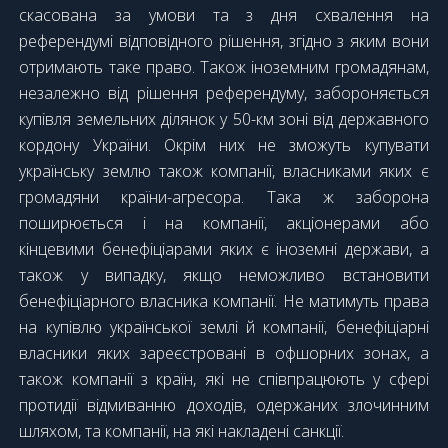
скасована за умови та з дня схвалення на
референдумі відповідного рішення, згідно з яким вони
отримають таке право. Також іноземним громадянам,
незалежно від рішення референдуму, забороняється
купівля земельних ділянок у 50-км зоні від державного
кордону України. Окрім них не зможуть купувати
українську землю також компанії, власниками яких є
громадяни країни-агресора. Така ж заборона
поширюється і на компанії, акціонерами або
кінцевими бенефіціарами яких є іноземні держави, а
також у випадку, якщо неможливо встановити
бенефіціарного власника компанії. Не матимуть права
на купівлю української землі й компанії, бенефіціарні
власники яких зареєстровані в офшорних зонах, а
також компанії з країн, які не співпрацюють у сфері
протидії відмиванню доходів, одержаних злочинним
шляхом, та компанії, на які накладені санкції.