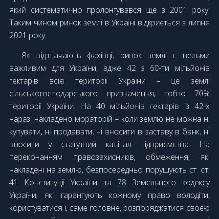
який систематично пролонгувався ще з 2001 року.
Таким чином ринок землі в Україні відкриється з липня
2021 року.
Як відзначають фахівці, ринок землі є вельми
важливим для України, адже 42 з 60-ти мільйонів
гектарів всієї території України – це землі
сільськогосподарського призначення, тобто 70%
території України. На 40 мільйонів гектарів із 42-х
наразі накладено мораторій – коли землю не можна ні
купувати, ні продавати, ні вносити в заставу в банк, ні
вносити у статутний капітал підприємства. На
переконанням правозахисників, обмеження, які
накладені на землю, безпосередньо порушують ст. ст.
41 Конституції України та 78 Земельного кодексу
України, які гарантують кожному право володіти,
користуватися і, саме головне, розпоряджатися своєю