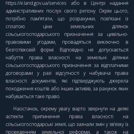
https://e.land.gov.ua/services або в Центрі надання
адміністративних послух свого регіону. Окрім цього,
потрібно пам’ятати, що розрахунки, пов’язані із
сплатою ціни земельних ділянок
сільськогосподарського призначення за цивільно-
правовими угодами, провадяться виключно в
безготівковій формі. Відповідно не допускається
набуття права власності на земельні ділянки
сільськогосподарського призначення за відплатними
договорами у разі відсутності у набувача права
власності документів, які підтверджують джерела
походження коштів або інших активів, за рахунок яких
набувається таке право.
Наостанок, окрему увагу варто звернути на деякі
аспекти припинення права власності на
сільськогосподарські землі, що зазнали змін у зв’язку із
проведенням земельної реформи, а також на