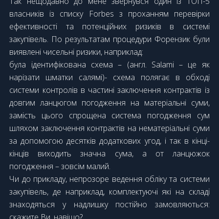
Так нещодавно до мене звернувся один із ТОП-5
власників із списку Forbes з проханням перевірки
ефективності та потенційних ризиків в системі
закупівель. По результатам процедури Форензик були
виявлені чисельні ризики, наприклад:
була ідентифікована схема – (англ. Salami – це як
нарізати шматки салямі)- схема полягає в обході
системи контролів в частині заключення контрактів із
довгим ланцюгом погодження на матеріальні суми,
замість цього спрощена система погодження сум
шляхом заключення контрактів на нематеріальні суми
за допомогою десятків додаткових угод, і так в кінці-
кінців виходить значна сума, а от ланцюжок
погодження – зовсім малий.
Чи до прикладу, непрозоре ведення обліку та системи
закупівель, де наприклад, комплектуючі які на складі
знаходяться у надлишку постійно замовляються:
скажите Ви, навіщо?