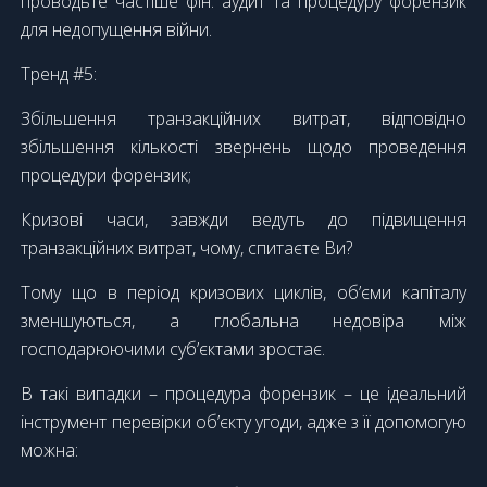
проводьте частіше фін. аудит та процедуру форензик
для недопущення війни.
Тренд #5:
Збільшення транзакційних витрат, відповідно
збільшення кількості звернень щодо проведення
процедури форензик;
Кризові часи, завжди ведуть до підвищення
транзакційних витрат, чому, спитаєте Ви?
Тому що в період кризових циклів, об’єми капіталу
зменшуються, а глобальна недовіра між
господарюючими суб’єктами зростає.
В такі випадки – процедура форензик – це ідеальний
інструмент перевірки об’єкту угоди, адже з її допомогую
можна: