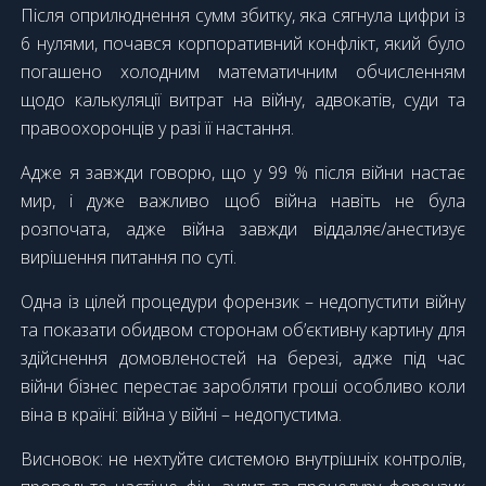
Після оприлюднення сумм збитку, яка сягнула цифри із
6 нулями, почався корпоративний конфлікт, який було
погашено холодним математичним обчисленням
щодо калькуляції витрат на війну, адвокатів, суди та
правоохоронців у разі її настання.
Адже я завжди говорю, що у 99 % після війни настає
мир, і дуже важливо щоб війна навіть не була
розпочата, адже війна завжди віддаляє/анестизує
вирішення питання по суті.
Одна із цілей процедури форензик – недопустити війну
та показати обидвом сторонам об’єктивну картину для
здійснення домовленостей на березі, адже під час
війни бізнес перестає заробляти гроші особливо коли
віна в країні: війна у війні – недопустима.
Висновок: не нехтуйте системою внутрішніх контролів,