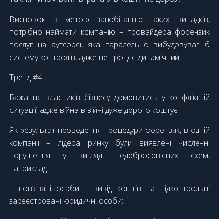
Висновок: з метою запобіганню таких випадків,
потрібно наймати компанію – провайдера форензик
послуг на аутсорсі, яка паралельно вибудовувал б
систему контролів, адже це процес динамічний.
Тренд #4:
Бажання власників бізнесу домовитись у конфліктній
ситуації, адже війна в війні дуже дорого коштує.
Як результат проведення процедури форензик, в одній
компанії – лідера ринку були виявлені численні
порушення у вигляді недобросовісних схем,
наприклад:
– пов’язані особи – вивід коштів на підконтрольні
зареєстровані юридичні особи;