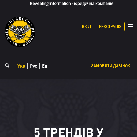
Revealing Information - юридична компанія
(067) 868-36-90
(095) 868-35-90
Особистий кабінет
ВХІД
РЕЄСТРАЦІЯ
Реєстрація
Укр
Рус
En
ЗАМОВИТИ ДЗВІНОК
5 ТРЕНДІВ У