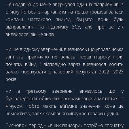
Нещодавно до мене звернувся один із підприємців із
списку Forbes із наріканням на те, що грошові запаси
компанії частоково зникли, буцімто вони були
відправлення на підтримку ЗСУ, але про це ,як
виявилося, він не знав.
Чи ще в одному зверненні, виявилось що управлінська
звітність практично не велась перші півроку після
початку війни, і відповідно зараз виявилося досить
важко порахувати фінансовий результат 2022 -2023
років.
Чи в третьому зверненні виявилось що у
бухгалтерській обліковій програмі запаси містяться із
мінусом, тобто мають від’ємне значення, хоча це
неможливо, так як компанія відгружає товари щодня.
Висновок: період – «ящик пандори» потрібно спочатку