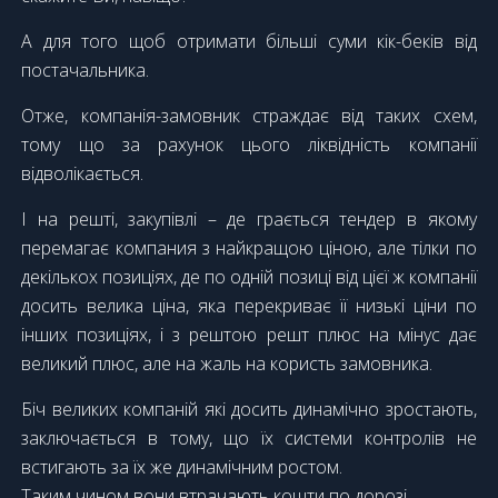
А для того щоб отримати більші суми кік-беків від
постачальника.
Отже, компанія-замовник страждає від таких схем,
тому що за рахунок цього ліквідність компанії
відволікається.
І на решті, закупівлі – де грається тендер в якому
перемагає компания з найкращою ціною, але тілки по
декількох позиціях, де по одній позиці від цієї ж компанії
досить велика ціна, яка перекриває її низькі ціни по
інших позиціях, і з рештою решт плюс на мінус дає
великий плюс, але на жаль на користь замовника.
Біч великих компаній які досить динамічно зростають,
заключається в тому, що їх системи контролів не
встигають за їх же динамічним ростом.
Таким чином вони втрачають кошти по дорозі.