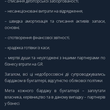
– списання дебіторської заборгованості;
– несанкціоновані витрати на відрядження;
– швидка амортизація та списання активів: запаси,
основні;
– спотворення фінансової звітності;
– крадіжка готівки із каси;
– мертві души та неузгоджені з іншими партнерами по
бізнесу втрати на GR.
Загалом, всі ці недобросовісні дії супроводжувались
бардаком в бухгалтерії, відсутністю облікової політики.
Мета кожного бардаку в бухгалтерії – заплутати
власника, керівництво та в даному випадку – партнерів
у бізнесі.