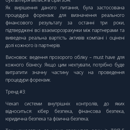
бухгалтерія велися в сірій зоні.
Як вирішення даного питання, була застосована
процедура форензик для визначення реального
фінансового результату за останні три роки,
підтверджені всі взаєморозрахунки між партнерами та
виведена реальна вартість активів компані і оцінені
долі кожного із партнерів.
Висновок: ведення прозорого обліку – must have для
кожного бізнесу. Якщо цим нехтувати, потрібно буде
витратити значну частину часу на проведення
процедури форензик.
Тренд #3:
Чекап системи внутрішніх контролів, до яких
відноситься: кібер безпека, фінансова безпека,
юридична безпека та фізична безпека;