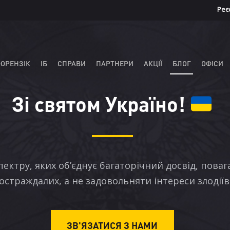
Реє
ОРЕНЗІК
ІБ
СПРАВИ
ПАРТНЕРИ
АКЦІЇ
БЛОГ
ОФІСИ
Зі святом Україно!
ектру, яких об’єднує багаторічний досвід, пова
остраждалих, а не задовольняти інтереси злодіїв
ЗВ'ЯЗАТИСЯ З НАМИ