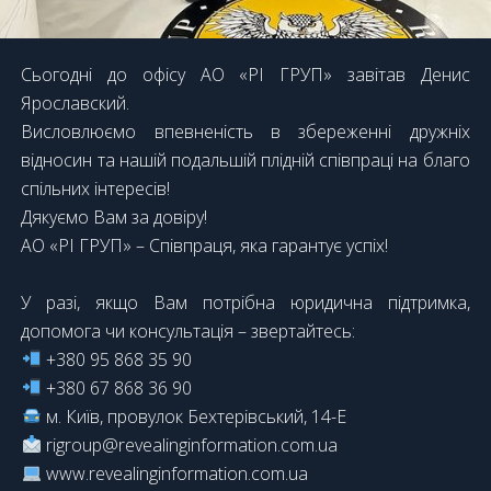
Сьогодні до офісу АО «РІ ГРУП» завітав Денис
Ярославский.
Висловлюємо впевненість в збереженні дружніх
відносин та нашій подальшій плідній співпраці на благо
спільних інтересів!
Дякуємо Вам за довіру!
АО «РІ ГРУП» – Співпраця, яка гарантує успіх!
У разі, якщо Вам потрібна юридична підтримка,
допомога чи консультація – звертайтесь:
+380 95 868 35 90
+380 67 868 36 90
м. Київ, провулок Бехтерівський, 14-Е
rigroup@revealinginformation.com.ua
www.revealinginformation.com.ua