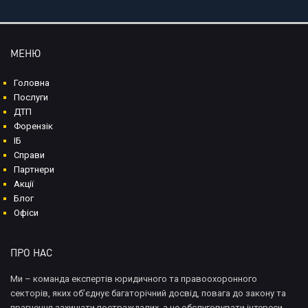
МЕНЮ
Головна
Послуги
ДТП
Форензік
ІБ
Справи
Партнери
Акції
Блог
Офіси
ПРО НАС
Ми – команда експертів юридичного та правоохоронного
секторів, яких об’єднує багаторічний досвід, повага до закону та
прагнення захищати постраждалих, а не обслуговувати інтереси