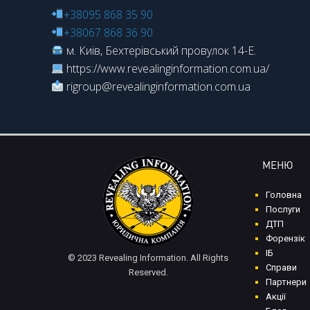
+38095 868 35 90
+38067 868 36 90
м. Київ, Бехтерівський провулок 14-Е.
https://www.revealinginformation.com.ua/
rigroup@revealinginformation.com.ua
МЕНЮ
Головна
Послуги
ДТП
Форензік
ІБ
© 2023 Revealing Information. All Rights
Справи
Reserved.
Партнери
Акції