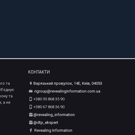
КОНТАКТИ
го та
Варязький провулок, 14Е, Київ, 04053
б’єднує
rigroup@revealinginformation.com.ua
кону та
+380 95 868 35 90
, а не
+380 67 868 36 90
@revealing_information
@dtp_ekspert
Revealing Information