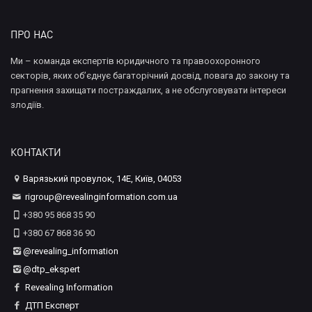
ПРО НАС
Ми – команда експертів юридичного та правоохоронного
секторів, яких об’єднує багаторічний досвід, повага до закону та
прагнення захищати постраждалих, а не обслуговувати інтереси
злодіїв.
КОНТАКТИ
Варязький провулок, 14Е, Київ, 04053
rigroup@revealinginformation.com.ua
+380 95 868 35 90
+380 67 868 36 90
@revealing_information
@dtp_ekspert
Revealing Information
ДТП Експерт