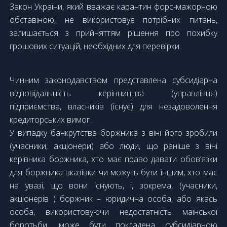
Закон України, який вважає карантин форс-мажорною
обставіною, не використовує потрібних питань,
залишається з прийняттям рішення про похибку
грошових ситуацій, необхідних для перевірки.
Чинним законодавством представлена ​​субсидіарна
відповідальність керівництва (управління)
підприємства, власників (існує) для незадоволення
кредиторських вимог.
У випадку банкрутства боржника з віні його зробили
(учасники, акціонери) або люди, що раніше з віні
керівника боржника, хто має право давати обов’язки
для боржника вказівки чи можуть бути іншим, хто має
на увазі, що вони існують, і, зокрема, (учасники,
акціонерів ) боржник – юридична особа, або якась
особа, використовуючи недостатність маїнської
боротьби, може бути покладена субсидіарною