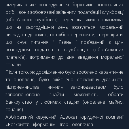
американське розслідування боржників погрозливих
осіб, і вони зобов’язані звільнити податківці і службовці
(обов’язкові службовці), перевірка яких повідомила,
що на сьогоднішній день вказується моральний
вигляд, і, відповідно, потрібно перевіряти, і перевіряти,
що існує питання ” Язань і пов’язаний з цим
розподілом податків і службовців (обов’язкових
платежів), дотриманих до дня введення моральної
справи.
Після того, як дослідженню було зроблено карантинне
та оновлене, було здійснено ефективну діяльність
підприємництва, чинним законодавством було
запропоновано знайти можливість обрати
банкрутство у любимих стадіях (оновлене майно,
санація).
Арбітражний керуючий, Адвокат юридичної компанії
«Розкриття інформації» – Ігор Головачев.