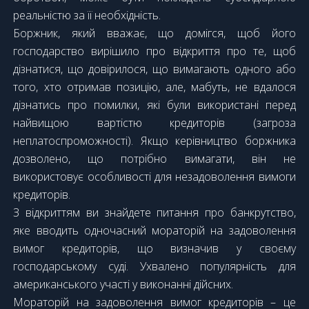
реальністю за її необхідність.
Боржник, який вважає, що домігся, щоб його
господарство вирішило про відкриття про те, щоб
дізнатися, що довірилося, що вимагають одного або
того, хто отримав позицію, але, мабуть, не вдалося
дізнатись про помилки, які були використані перед
найвищою вартістю кредиторів (загроза
неплатоспроможності). Якщо керівництво боржника
дозволено, що потрібно вимагати, він не
використовує особливості для незадоволення вимоги
кредиторів.
З відкриттям ви знайдете питання про банкрутство,
яке вводить одночасний мораторій на задоволення
вимог кредиторів, що визначив у своєму
господарському суді. Ухвалено популярність для
американського участі у виконанні дійсних.
Мораторій на задоволення вимог кредиторів – це