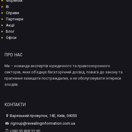
Форензік
ІБ
Справи
Партнери
Акції
Блог
Офіси
ПРО НАС
Ми – команда експертів юридичного та правоохоронного
секторів, яких об’єднує багаторічний досвід, повага до закону та
прагнення захищати постраждалих, а не обслуговувати інтереси
злодіїв.
КОНТАКТИ
Варязький провулок, 14Е, Київ, 04053
rigroup@revealinginformation.com.ua
+380 95 868 35 90