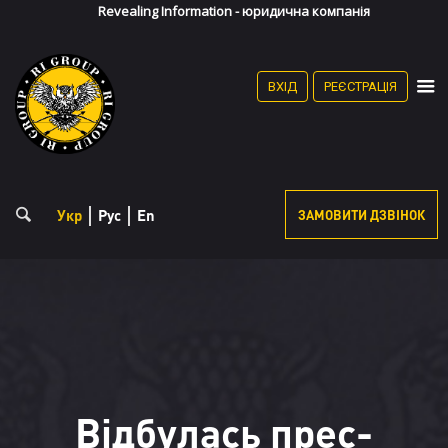
Revealing Information - юридична компанія
(067) 868-36-90
(095) 868-35-90
Особистий кабінет
ВХІД
РЕЄСТРАЦІЯ
Реєстрація
Укр
Рус
En
ЗАМОВИТИ ДЗВІНОК
Відбулась прес-