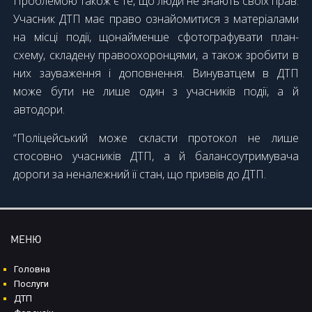
Проблемою
також є те, що люди не знають своїх прав.
Учасник ДТП має право ознайомитися з матеріалами
на місці події, щонайменше сфотографувати план-
схему, складену правоохоронцями, а також зробити в
них зауваження і доповнення.
Винуватцем
в ДТП
може бути не лише один з учасників події, а й
автодори.
“Поліцейський може скласти протокол не лише
стосовно учасників ДТП, а й балансоутримувача
дороги за неналежний її стан, що призвів до ДТП.
МЕНЮ
Головна
Послуги
ДТП